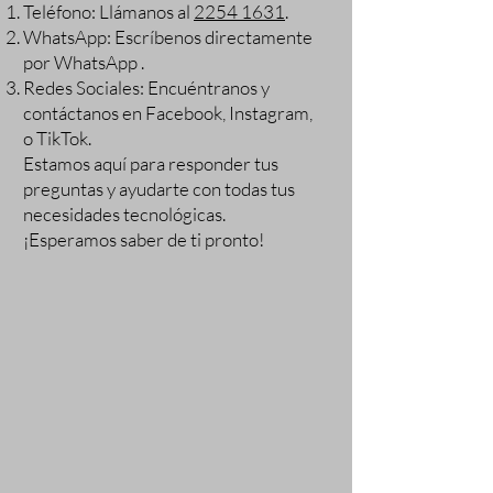
Teléfono: Llámanos al
2254 1631
.
WhatsApp: Escríbenos directamente
por WhatsApp .
Redes Sociales: Encuéntranos y
contáctanos en Facebook, Instagram,
o TikTok.
Estamos aquí para responder tus
preguntas y ayudarte con todas tus
necesidades tecnológicas.
¡Esperamos saber de ti pronto!