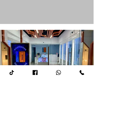
Visítanos en nuestra
tienda
13 calle 05-31 Zona 9, edificios Ascend,
Cdad de Guatemala 1ro Nivel Local 13
Visítanos