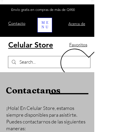
Envío gratis en compras de más de Q900
Contacto
ME
Acerca de
NU
Celular Store
Favoritos
Contactanos
¡Hola! En Celular Store, estamos
siempre disponibles para asistirte.
Puedes contactarnos de las siguientes
maneras: